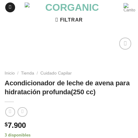
Skip
to
content
FILTRAR
Agregar
a
Favoritos
Inicio
/
Tienda
/
Cuidado Capilar
Acondicionador de leche de avena para
hidratación profunda(250 cc)
7.900
$
3 disponibles