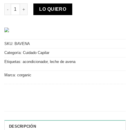
Acondicionador de leche de avena para hidratación profunda(2
LO QUIERO
SKU:
BAVENA
Categoría:
Cuidado Capilar
Etiquetas:
acondicionador
,
leche de avena
Marca:
corganic
DESCRIPCIÓN