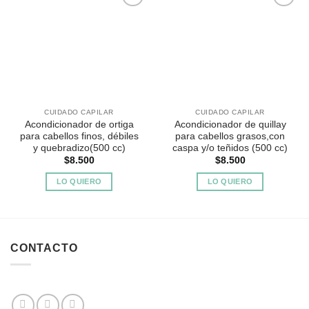
Agregar
Agregar
a
a
Favoritos
Favoritos
CUIDADO CAPILAR
CUIDADO CAPILAR
Acondicionador de ortiga
Acondicionador de quillay
para cabellos finos, débiles
para cabellos grasos,con
y quebradizo(500 cc)
caspa y/o teñidos (500 cc)
$
8.500
$
8.500
LO QUIERO
LO QUIERO
CONTACTO