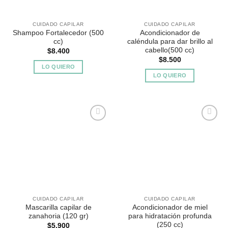
CUIDADO CAPILAR
CUIDADO CAPILAR
Shampoo Fortalecedor (500
Acondicionador de
cc)
caléndula para dar brillo al
cabello(500 cc)
$
8.400
$
8.500
LO QUIERO
LO QUIERO
Agregar
Agregar
a
a
Favoritos
Favoritos
CUIDADO CAPILAR
CUIDADO CAPILAR
Mascarilla capilar de
Acondicionador de miel
zanahoria (120 gr)
para hidratación profunda
(250 cc)
$
5.900