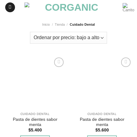
Skip
to
content
Inicio
/
Tienda
/
Cuidado Dental
Agregar
Agregar
a
a
Favoritos
Favoritos
CUIDADO DENTAL
CUIDADO DENTAL
Pasta de dientes sabor
Pasta de dientes sabor
menta
menta
$
5.400
$
5.600