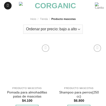
Skip
to
content
Inicio
/
Tienda
/
Producto mascotas
Agregar
Agregar
a
a
Favoritos
Favoritos
PRODUCTO MASCOTAS
PRODUCTO MASCOTAS
Pomada para almohadillas
Shampoo para perros(250
patas de mascotas
cc)
$
4.100
$
6.800