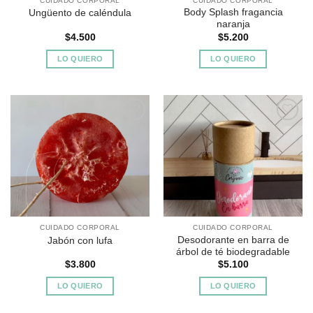
CUIDADO CORPORAL
CUIDADO CORPORAL
Body Splash fragancia
Ungüento de caléndula
naranja
$
4.500
$
5.200
LO QUIERO
LO QUIERO
Agregar
Agregar
a
a
Favoritos
Favoritos
CUIDADO CORPORAL
CUIDADO CORPORAL
Desodorante en barra de
Jabón con lufa
árbol de té biodegradable
$
3.800
$
5.100
LO QUIERO
LO QUIERO