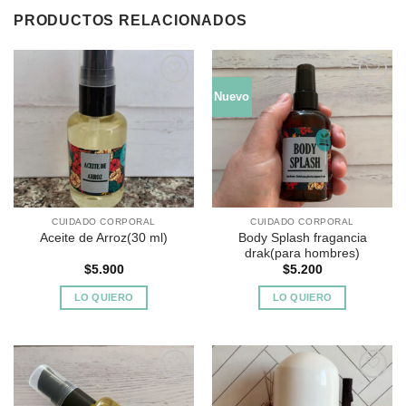
PRODUCTOS RELACIONADOS
Nuevo
Agregar
Agregar
a
a
Favoritos
Favoritos
CUIDADO CORPORAL
CUIDADO CORPORAL
Body Splash fragancia
Aceite de Arroz(30 ml)
drak(para hombres)
$
5.900
$
5.200
LO QUIERO
LO QUIERO
Agregar
Agregar
a
a