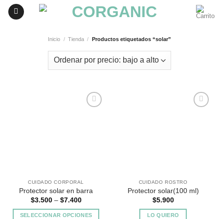
Skip
to
content
Inicio
/
Tienda
/
Productos etiquetados “solar”
Agregar
Agregar
a
a
Favoritos
Favoritos
CUIDADO CORPORAL
CUIDADO ROSTRO
Protector solar en barra
Protector solar(100 ml)
$
3.500
–
$
7.400
$
5.900
SELECCIONAR OPCIONES
LO QUIERO