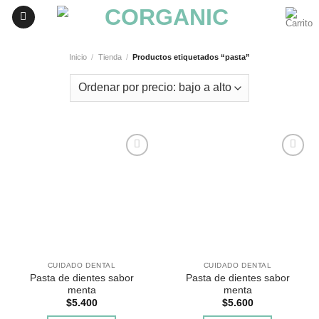
Skip
to
content
Inicio
/
Tienda
/
Productos etiquetados “pasta”
Agregar
Agregar
a
a
Favoritos
Favoritos
CUIDADO DENTAL
CUIDADO DENTAL
Pasta de dientes sabor
Pasta de dientes sabor
menta
menta
$
5.400
$
5.600