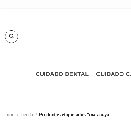
Skip
to
content
CUIDADO DENTAL
CUIDADO C
Inicio
/
Tienda
/
Productos etiquetados “maracuyá”