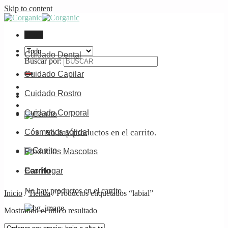
Skip to content
Menú
Cuidado Dental
Buscar por:
Cuidado Capilar
Cuidado Rostro
Cuidado Corporal
No hay productos en el carrito.
Cósmetica sólida
Productos Mascotas
Carrito
Eco Hogar
No hay productos en el carrito.
Inicio
/
Tienda
/
Productos etiquetados “labial”
Mostrando el único resultado