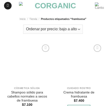
Skip
to
content
Inicio
/
Tienda
/
Productos etiquetados “frambuesa”
Agregar
Agregar
a
a
Favoritos
Favoritos
CÓSMETICA SÓLIDA
CUIDADO ROSTRO
Shampoo sólido para
Crema hidratante de
cabellos normales a secos
frambuesa
de frambuesa
$
7.400
$
7.100