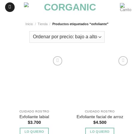
Skip
to
content
Inicio
/
Tienda
/
Productos etiquetados “exfoliante”
Agregar
Agregar
a
a
Favoritos
Favoritos
CUIDADO ROSTRO
CUIDADO ROSTRO
Exfoliante labial
Exfoliante facial de arroz
$
3.700
$
4.500
LO QUIERO
LO QUIERO