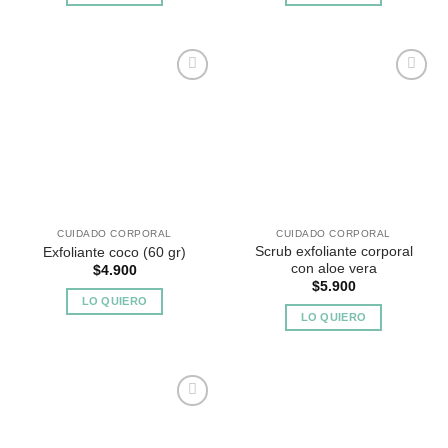
Agregar
Agregar
a
a
Favoritos
Favoritos
CUIDADO CORPORAL
CUIDADO CORPORAL
Scrub exfoliante corporal
Exfoliante coco (60 gr)
con aloe vera
$
4.900
$
5.900
LO QUIERO
LO QUIERO
Agregar
a