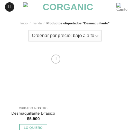
Skip
to
content
Inicio
/
Tienda
/
Productos etiquetados “Desmaquillante”
Agregar
a
Favoritos
CUIDADO ROSTRO
Desmaquillante Bifásico
$
5.900
LO QUIERO