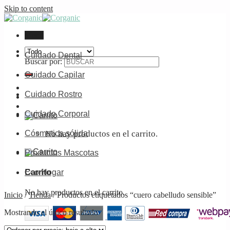
Skip to content
Menú
Cuidado Dental
Buscar por:
Cuidado Capilar
Cuidado Rostro
Cuidado Corporal
No hay productos en el carrito.
Cósmetica sólida
Productos Mascotas
Carrito
Eco Hogar
No hay productos en el carrito.
Inicio
/
Tienda
/
Productos etiquetados “cuero cabelludo sensible”
Mostrando el único resultado