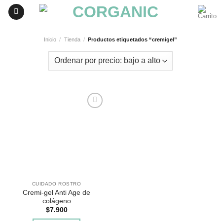
Skip
to
content
Inicio
/
Tienda
/
Productos etiquetados “cremigel”
Agregar
a
Favoritos
CUIDADO ROSTRO
Cremi-gel Anti Age de
colágeno
$
7.900