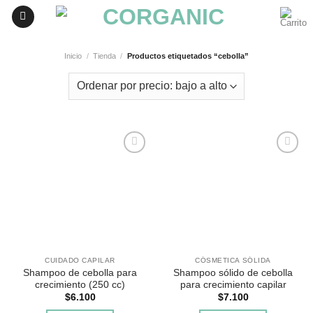
Skip
to
content
Inicio
/
Tienda
/
Productos etiquetados “cebolla”
Agregar
Agregar
a
a
Favoritos
Favoritos
CUIDADO CAPILAR
CÓSMETICA SÓLIDA
Shampoo de cebolla para
Shampoo sólido de cebolla
crecimiento (250 cc)
para crecimiento capilar
$
6.100
$
7.100