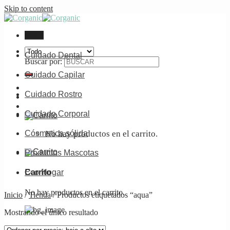
Skip to content
Menú
Cuidado Dental
Buscar por:
Cuidado Capilar
Cuidado Rostro
Cuidado Corporal
No hay productos en el carrito.
Cósmetica sólida
Productos Mascotas
Carrito
Eco Hogar
No hay productos en el carrito.
Inicio
/
Tienda
/
Productos etiquetados “aqua”
Mostrando el único resultado