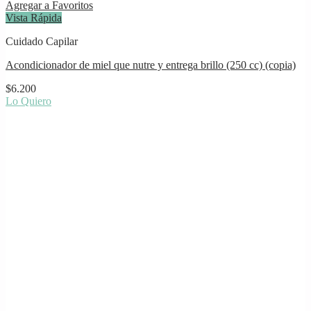
Agregar a Favoritos
Vista Rápida
Cuidado Capilar
Acondicionador de miel que nutre y entrega brillo (250 cc) (copia)
$
6.200
Lo Quiero