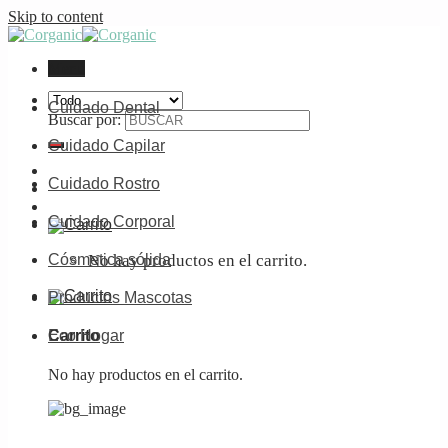
Skip to content
Menú
Cuidado Dental
Buscar por:
Cuidado Capilar
Cuidado Rostro
Cuidado Corporal
No hay productos en el carrito.
Cósmetica sólida
Productos Mascotas
Carrito
Eco Hogar
No hay productos en el carrito.