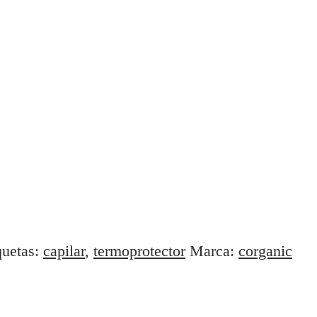
quetas:
capilar
,
termoprotector
Marca:
corganic