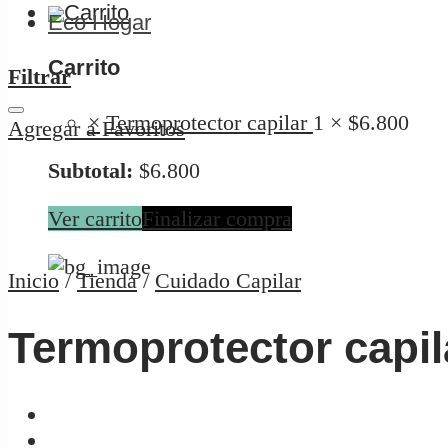
Eco Hogar
Carrito
Filtrar
×
Termoprotector capilar
1 ×
$
6.800
Agregar a Favoritos
Subtotal:
$
6.800
Ver carrito
Finalizar compra
Inicio
/
Tienda
/
Cuidado Capilar
Termoprotector capil