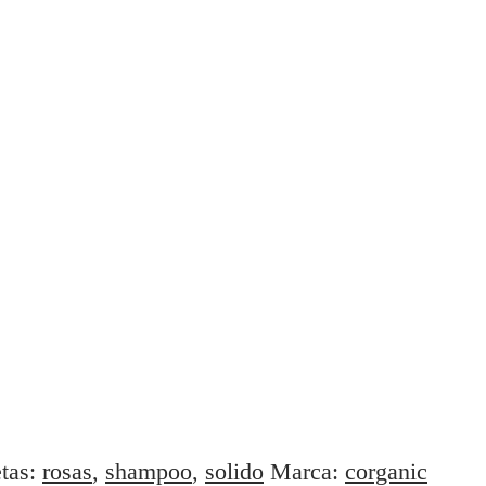
etas:
rosas
,
shampoo
,
solido
Marca:
corganic