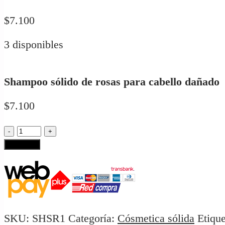
$
7.100
3 disponibles
Shampoo sólido de rosas para cabello dañado
$
7.100
Shampoo
sólido
Lo Quiero
de
rosas
para
cabello
dañado
SKU:
SHSR1
Categoría:
Cósmetica sólida
Etiqu
cantidad