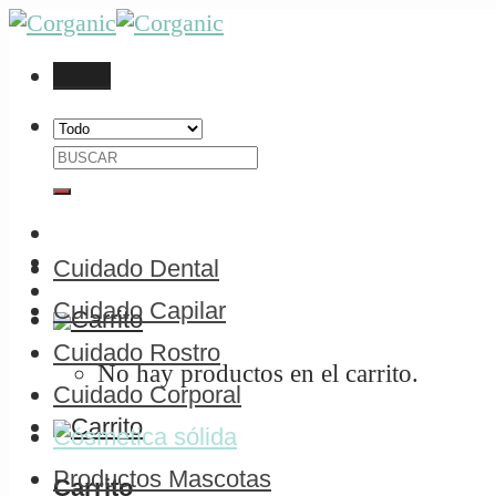
Skip
to
Menú
content
Buscar
por:
Cuidado Dental
Cuidado Capilar
Cuidado Rostro
No hay productos en el carrito.
Cuidado Corporal
Cósmetica sólida
Productos Mascotas
Carrito