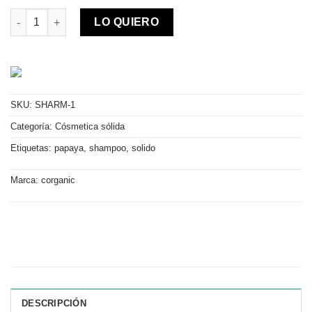
Shampoo sólido de papaya para cabellos dañados cantidad
LO QUIERO
SKU:
SHARM-1
Categoría:
Cósmetica sólida
Etiquetas:
papaya
,
shampoo
,
solido
Marca:
corganic
DESCRIPCIÓN