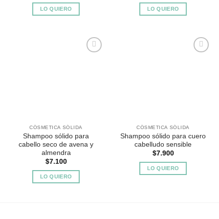
LO QUIERO
LO QUIERO
Agregar
Agregar
a
a
Favoritos
Favoritos
CÓSMETICA SÓLIDA
CÓSMETICA SÓLIDA
Shampoo sólido para
Shampoo sólido para cuero
cabello seco de avena y
cabelludo sensible
almendra
$
7.900
$
7.100
LO QUIERO
LO QUIERO