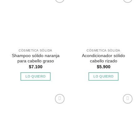
Agregar
Agregar
a
a
Favoritos
Favoritos
CÓSMETICA SÓLIDA
CÓSMETICA SÓLIDA
Shampoo sólido naranja
Acondicionador sólido
para cabello graso
cabello rizado
$
7.100
$
5.900
LO QUIERO
LO QUIERO
Agregar
Agregar
a
a
Favoritos
Favoritos