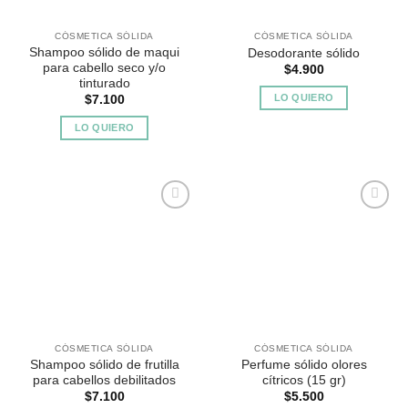
CÓSMETICA SÓLIDA
CÓSMETICA SÓLIDA
Shampoo sólido de maqui
Desodorante sólido
para cabello seco y/o
$
4.900
tinturado
LO QUIERO
$
7.100
LO QUIERO
Agregar
Agregar
a
a
Favoritos
Favoritos
CÓSMETICA SÓLIDA
CÓSMETICA SÓLIDA
Shampoo sólido de frutilla
Perfume sólido olores
para cabellos debilitados
cítricos (15 gr)
$
7.100
$
5.500