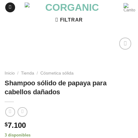
Skip
to
content
FILTRAR
Agregar
a
Favoritos
Inicio
/
Tienda
/
Cósmetica sólida
Shampoo sólido de papaya para
cabellos dañados
7.100
$
3 disponibles