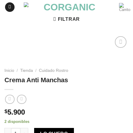
Skip
to
content
FILTRAR
Agregar
a
Favoritos
Inicio
/
Tienda
/
Cuidado Rostro
Crema Anti Manchas
5.900
$
2 disponibles
Crema Anti Manchas cantidad