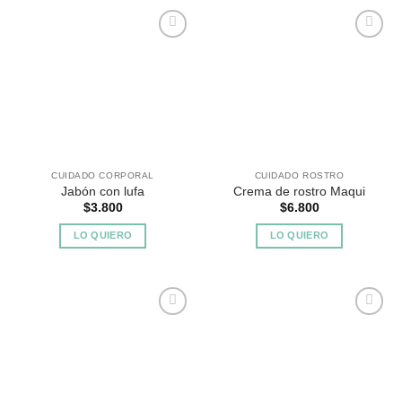
Agregar
Agregar
a
a
Favoritos
Favoritos
CUIDADO CORPORAL
CUIDADO ROSTRO
Jabón con lufa
Crema de rostro Maqui
$
3.800
$
6.800
LO QUIERO
LO QUIERO
Agregar
Agregar
a
a
Favoritos
Favoritos